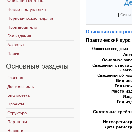
Описание каталога
Де
Новые поступления
|
Общие
Периодические издания
Производители
Описание электрон
Год издания
Практический курс
Алфавит
Основные сведения
Поиск
Авт
Основное заг
Основные
разделы
Сведения, относя
к заг
Сведения об из
Главная
Вид ре
Тип нос
Деятельность
Место из
Библиотека
Изд
Год из
Проекты
Системные требо
Структура
Партнеры
№ госрегист
Дата регист
Новости