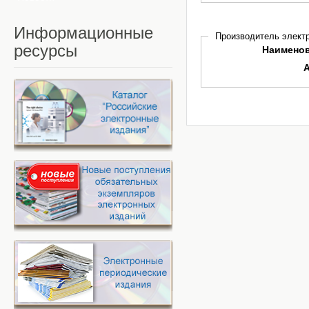
Информационные
Производитель электр
ресурсы
Наимено