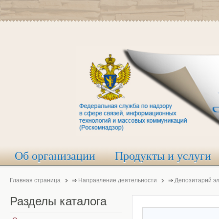
Об организации
Продукты и услуги
Главная страница
⇒
Направление деятельности
⇒
Депозитарий э
Разделы
каталога