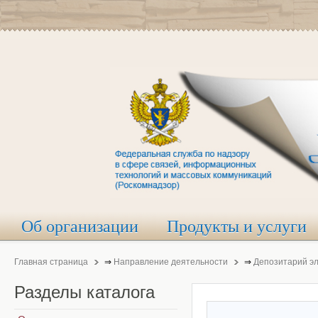
Об организации
Продукты и услуги
Главная страница
⇒
Направление деятельности
⇒
Депозитарий э
Разделы
каталога