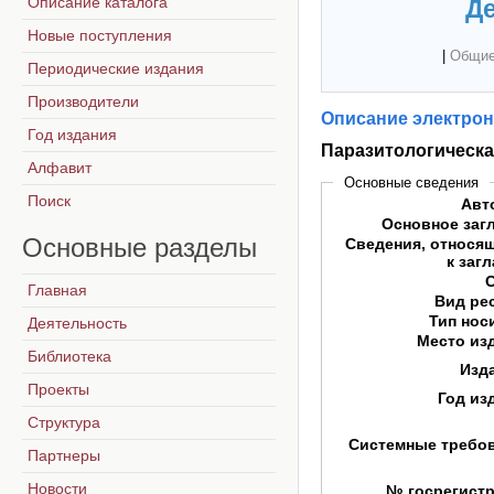
Описание каталога
Де
Новые поступления
|
Общие
Периодические издания
Производители
Описание электрон
Год издания
Паразитологическа
Алфавит
Основные сведения
Поиск
Авт
Основное заг
Основные
разделы
Сведения, относя
к заг
Главная
Вид ре
Тип нос
Деятельность
Место из
Библиотека
Изд
Проекты
Год из
Структура
Системные требо
Партнеры
Новости
№ госрегист