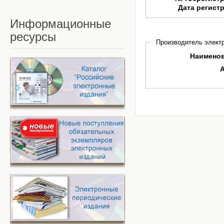
Дата регист
Информационные
ресурсы
Производитель электр
Наимено