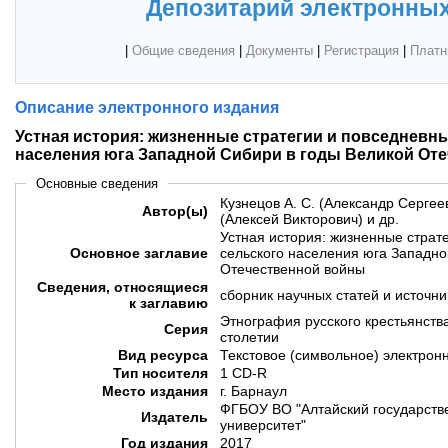
Депозитарий электронных
|
Общие сведения
|
Документы
|
Регистрация
|
Платн
Описание электронного издания
Устная история: жизненные стратегии и повседневны
населения юга Западной Сибири в годы Великой От
Основные сведения
Кузнецов А. С. (Александр Сергеев
Автор(ы)
(Алексей Викторович) и др.
Устная история: жизненные страт
Основное заглавие
сельского населения юга Западно
Отечественной войны
Сведения, относящиеся
сборник научных статей и источни
к заглавию
Этнография русского крестьянств
Серия
столетии
Вид ресурса
Текстовое (символьное) электрон
Тип носителя
1 CD-R
Место издания
г. Барнаул
ФГБОУ ВО "Алтайский государств
Издатель
университет"
Год издания
2017