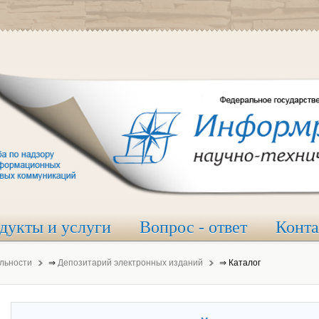
дукты и услуги
Вопрос - ответ
Конт
льности
⇒
Депозитарий электронных изданий
⇒
Каталог