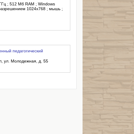
 ГГц ; 512 Мб RAM ; Windows
 разрешением 1024х768 ; мышь ;
енный педагогический
л, ул. Молодежная, д. 55