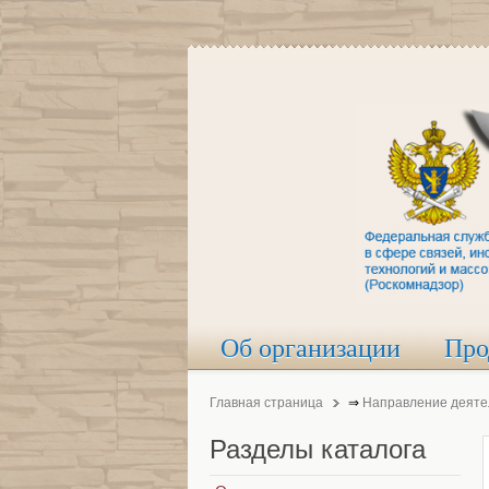
Об организации
Про
Главная страница
⇒
Направление деяте
Разделы
каталога