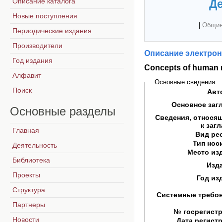
Описание каталога
Де
Новые поступления
|
Общие
Периодические издания
Производители
Описание электрон
Год издания
Concepts of human 
Алфавит
Основные сведения
Поиск
Авт
Основное заг
Основные
разделы
Сведения, относя
к заг
Главная
Вид ре
Тип нос
Деятельность
Место из
Библиотека
Изд
Проекты
Год из
Структура
Системные требо
Партнеры
№ госрегист
Новости
Дата регист