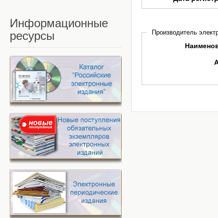
Информационные
Производитель электр
ресурсы
Наимено