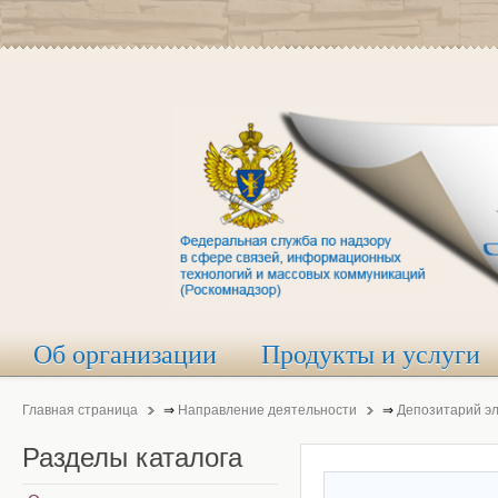
Об организации
Продукты и услуги
Главная страница
⇒
Направление деятельности
⇒
Депозитарий э
Разделы
каталога