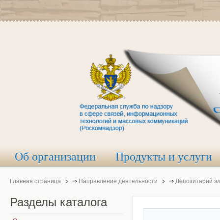
Об организации
Продукты и услуги
Главная страница
⇒
Направление деятельности
⇒
Депозитарий э
Разделы
каталога