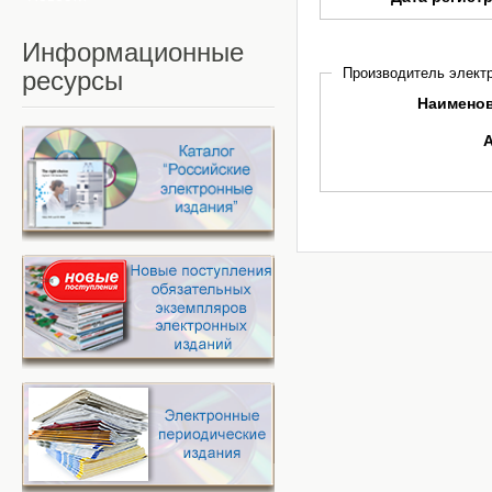
Информационные
Производитель электр
ресурсы
Наимено