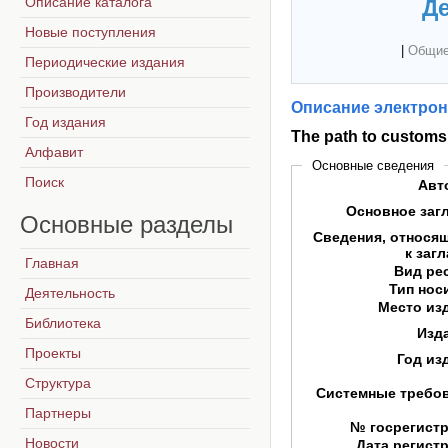
Описание каталога
Де
Новые поступления
|
Общие
Периодические издания
Производители
Описание электрон
Год издания
The path to customs
Алфавит
Основные сведения
Поиск
Авт
Основное заг
Основные
разделы
Сведения, относя
к заг
Главная
Вид ре
Тип нос
Деятельность
Место из
Библиотека
Изд
Проекты
Год из
Структура
Системные требо
Партнеры
№ госрегист
Новости
Дата регист