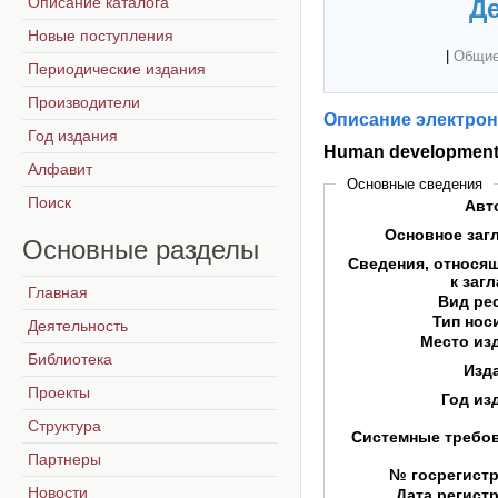
Описание каталога
Де
Новые поступления
|
Общие
Периодические издания
Производители
Описание электрон
Год издания
Human development 
Алфавит
Основные сведения
Поиск
Авт
Основное заг
Основные
разделы
Сведения, относя
к заг
Главная
Вид ре
Тип нос
Деятельность
Место из
Библиотека
Изд
Проекты
Год из
Структура
Системные требо
Партнеры
№ госрегист
Новости
Дата регист