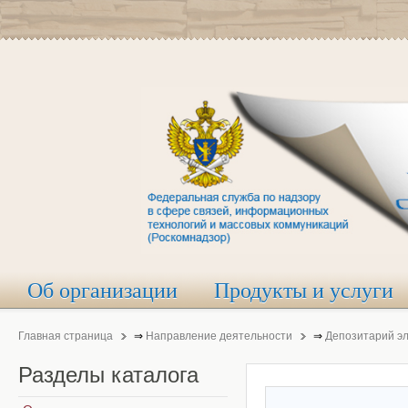
Об организации
Продукты и услуги
Главная страница
⇒
Направление деятельности
⇒
Депозитарий э
Разделы
каталога