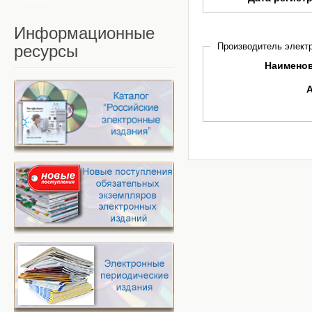
Информационные
Производитель электр
ресурсы
Наимено