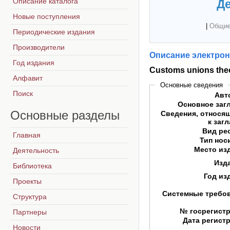
Описание каталога
Де
Новые поступления
|
Общие
Периодические издания
Производители
Описание электрон
Год издания
Customs unions the
Алфавит
Основные сведения
Поиск
Авт
Основное заг
Основные
разделы
Сведения, относя
к заг
Вид ре
Главная
Тип нос
Место из
Деятельность
Изд
Библиотека
Год из
Проекты
Системные требо
Структура
№ госрегист
Партнеры
Дата регист
Новости