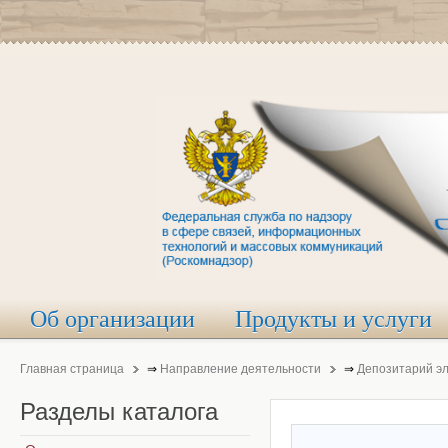
Об организации
Продукты и услуги
Главная страница
⇒
Направление деятельности
⇒
Депозитарий э
Разделы
каталога