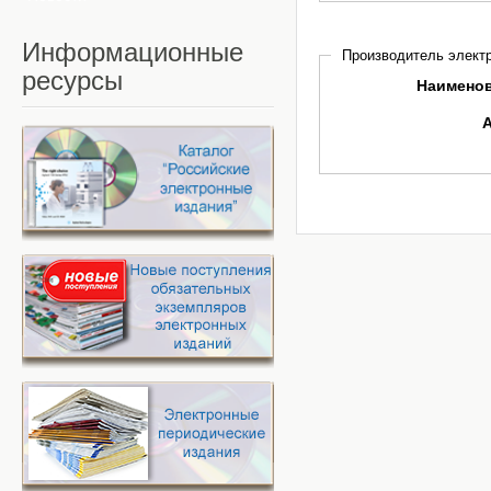
Информационные
Производитель электр
ресурсы
Наимено