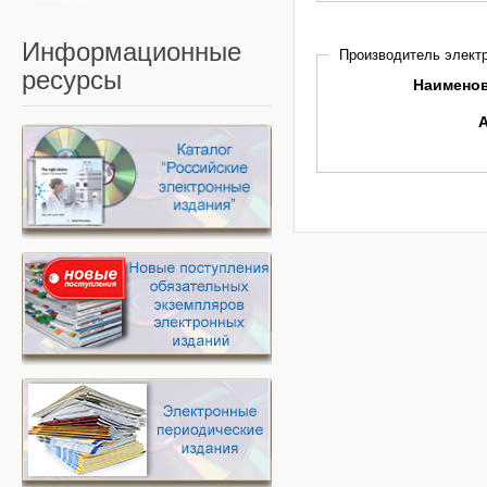
Информационные
Производитель электр
ресурсы
Наимено