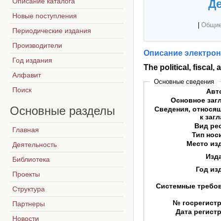
Описание каталога
Де
Новые поступления
|
Общие
Периодические издания
Производители
Описание электрон
Год издания
The political, fiscal
Алфавит
Основные сведения
Поиск
Авт
Основное заг
Основные
разделы
Сведения, относя
к заг
Вид ре
Главная
Тип нос
Место из
Деятельность
Изд
Библиотека
Год из
Проекты
Системные требо
Структура
№ госрегист
Партнеры
Дата регист
Новости