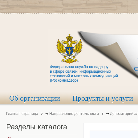
Об организации
Продукты и услуги
Главная страница
⇒
Направление деятельности
⇒
Депозитарий э
Разделы
каталога