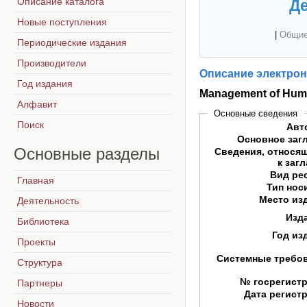
Описание каталога
Де
Новые поступления
|
Общие
Периодические издания
Производители
Описание электрон
Год издания
Management of Hum
Алфавит
Основные сведения
Поиск
Авт
Основное заг
Основные
разделы
Сведения, относя
к заг
Вид ре
Главная
Тип нос
Место из
Деятельность
Изд
Библиотека
Год из
Проекты
Системные требо
Структура
№ госрегист
Партнеры
Дата регист
Новости