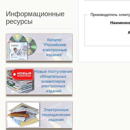
Информационные
Производитель электр
ресурсы
Наимено