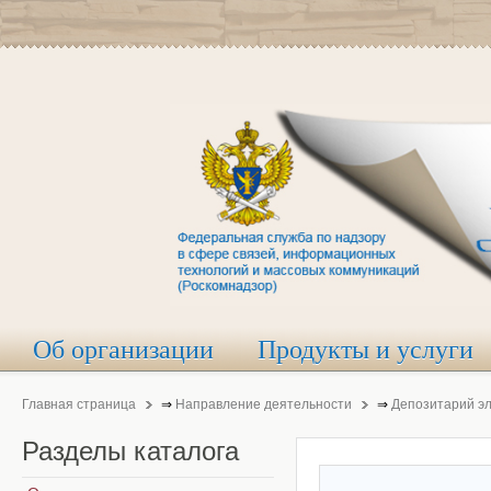
Об организации
Продукты и услуги
Главная страница
⇒
Направление деятельности
⇒
Депозитарий э
Разделы
каталога