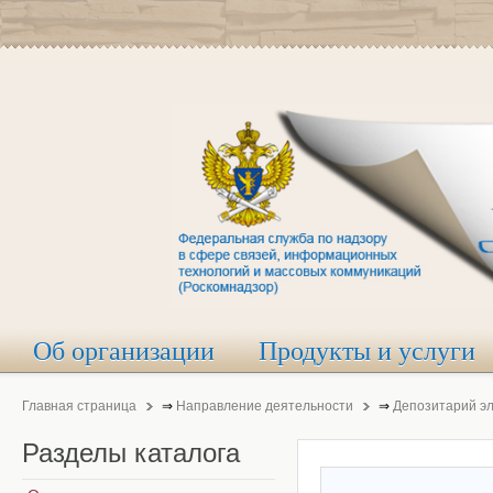
Об организации
Продукты и услуги
Главная страница
⇒
Направление деятельности
⇒
Депозитарий э
Разделы
каталога