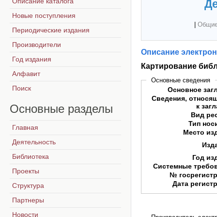
Описание каталога
Де
Новые поступления
|
Общие
Периодические издания
Производители
Описание электрон
Год издания
Картирование библ
Алфавит
Основные сведения
Поиск
Основное заг
Сведения, относя
Основные
разделы
к заг
Вид ре
Тип нос
Главная
Место из
Деятельность
Изд
Библиотека
Год из
Системные требо
Проекты
№ госрегист
Дата регист
Структура
Партнеры
Новости