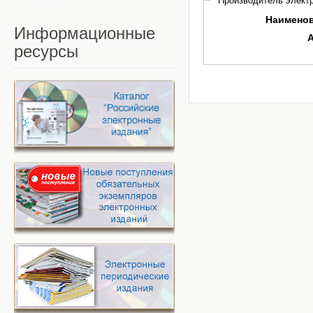
Производитель электр
Наимено
Информационные
ресурсы