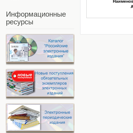
Наимено
Информационные
ресурсы