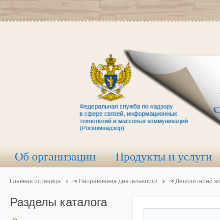
Об организации
Продукты и услуги
Главная страница
⇒
Направление деятельности
⇒
Депозитарий э
Разделы
каталога