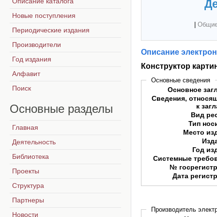
Описание каталога
Де
Новые поступления
|
Общие
Периодические издания
Производители
Описание электрон
Год издания
Конструктор карти
Алфавит
Основные сведения
Поиск
Основное заг
Сведения, относя
Основные
разделы
к заг
Вид ре
Тип нос
Главная
Место из
Изд
Деятельность
Год из
Библиотека
Системные требо
№ госрегист
Проекты
Дата регист
Структура
Партнеры
Производитель электр
Новости