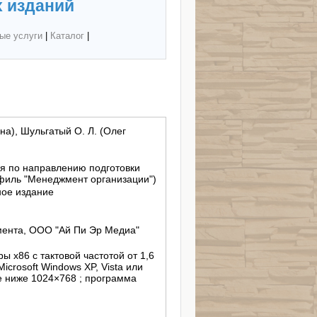
 изданий
ые услуги
|
Каталог
|
на), Шульгатый О. Л. (Олег
я по направлению подготовки
филь "Менеджмент организации")
ное издание
ента, ООО "Ай Пи Эр Медиа"
ы x86 с тактовой частотой от 1,6
 Microsoft Windows XP, Vista или
е ниже 1024×768 ; программа