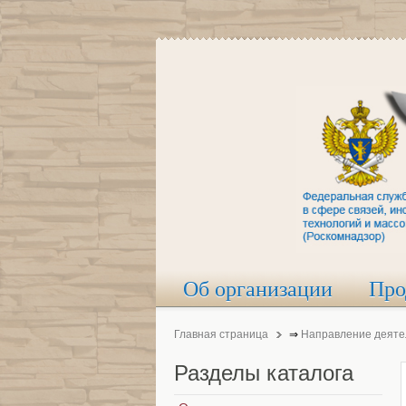
Об организации
Про
Главная страница
⇒
Направление деяте
Разделы
каталога