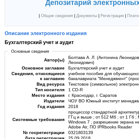
Депозитарий электронных
|
Общие сведения
|
Документы
|
Регистрация
|
Платн
Описание электронного издания
Бухгалтерский учет и аудит
Основные сведения
Болтава А. Л. (Антонина Леонидов
Автор(ы)
Леонидович)
Основное заглавие
Бухгалтерский учет и аудит
Сведения, относящиеся
учебное пособие для обучающихс
к заглавию
бакалавриата "Менеджмент" (про
Вид ресурса
Текстовое (символьное) электрон
Тип носителя
1 CD-R
Место издания
г. Краснодар, г. Саратов
Издатели
ЧОУ ВО Южный институт менеджм
Год издания
2018
процессор стандартной архитектур
ГГц и выше ; от 512 Мб ; от 1 Гб ;
Системные требования
Windows 7 ; разрешение экрана н
Adobe Air, ПО IPRbooks Reader
№ госрегистрации
0321803139
Дата регистрации
25.09.2018