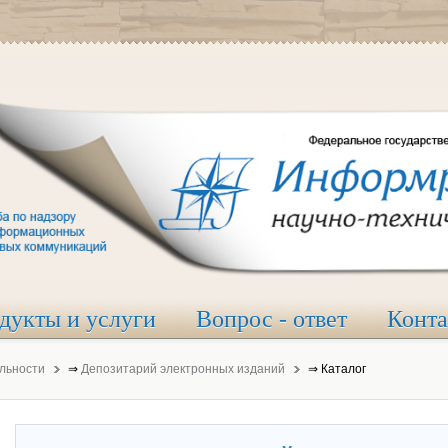
дукты и услуги
Вопрос - ответ
Конт
льности
⇒
Депозитарий электронных изданий
⇒
Каталог