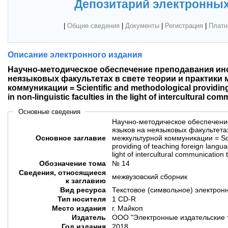
Депозитарий электронных
|
Общие сведения
|
Документы
|
Регистрация
|
Платн
Описание электронного издания
Научно-методическое обеспечение преподавания ин
неязыковых факультетах в свете теории и практики
коммуникации = Scientific and methodological providing
in non-linguistic faculties in the light of intercultural c
Основные сведения
Научно-методическое обеспечени
языков на неязыковых факультетах
Основное заглавие
межкультурной коммуникации = Scie
providing of teaching foreign languag
light of intercultural communication
Обозначение тома
№ 14
Сведения, относящиеся
межвузовский сборник
к заглавию
Вид ресурса
Текстовое (символьное) электрон
Тип носителя
1 CD-R
Место издания
г. Майкоп
Издатель
ООО "Электронные издательские 
Год издания
2018