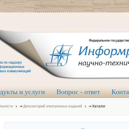
дукты и услуги
Вопрос - ответ
Конт
льности
⇒
Депозитарий электронных изданий
⇒
Каталог