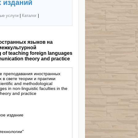
 изданий
ые услуги
|
Каталог
|
остранных языков на
 межкультурной
 of teaching foreign languages
ommunication theory and practice
е преподавания иностранных
 в свете теории и практики
ntific and methodological
es in non-linguistic faculties in the
 theory and practice
ное издание
технологии"