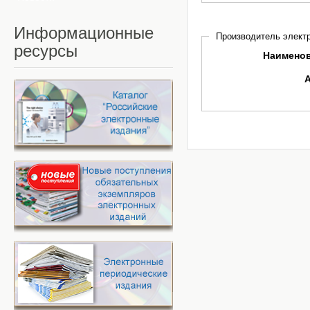
Информационные
Производитель электр
ресурсы
Наимено