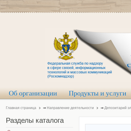
Об организации
Продукты и услуги
Главная страница
⇒
Направление деятельности
⇒
Депозитарий э
Разделы
каталога