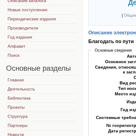
Описание каталога
Де
Новые поступления
|
Общие
Периодические издания
Производители
Описание электрон
Год издания
Благодать по пути
Алфавит
Основные сведения
Поиск
Авт
Основное заг
Основные
разделы
Сведения, относя
к заг
Главная
Вид ре
Тип нос
Деятельность
Место из
Библиотека
Изд
Проекты
Год из
Структура
Системные требо
Партнеры
№ госрегист
Дата регист
Новости