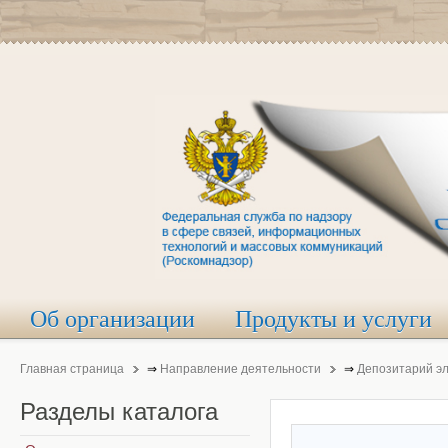
Об организации
Продукты и услуги
Главная страница
⇒
Направление деятельности
⇒
Депозитарий э
Разделы
каталога