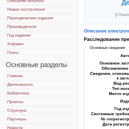
Описание каталога
Де
Новые поступления
|
Общие
Периодические издания
Производители
Описание электрон
Год издания
Расследование пре
Алфавит
Основные сведения
Поиск
Авт
Основные
разделы
Основное заг
Обозначение
Сведения, относя
Главная
к заг
Вид ре
Деятельность
Тип нос
Библиотека
Место из
Изд
Проекты
Год из
Структура
Системные требо
Партнеры
№ госрегист
Дата регист
Новости