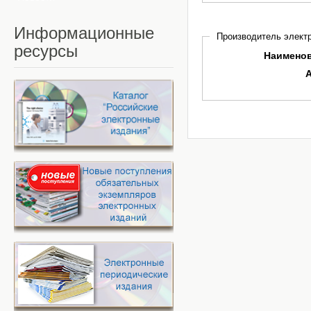
Информационные
Производитель электр
ресурсы
Наимено