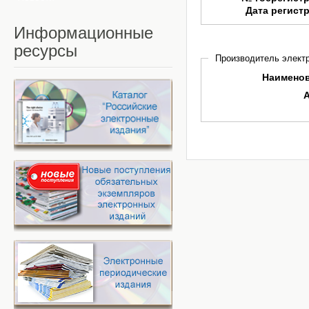
Дата регист
Информационные
ресурсы
Производитель электр
Наимено