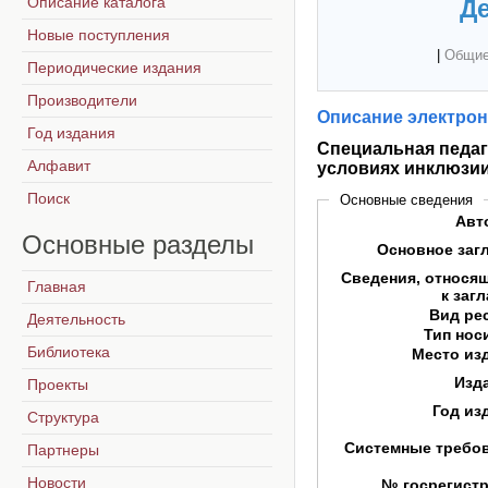
Описание каталога
Де
Новые поступления
|
Общие
Периодические издания
Производители
Описание электрон
Год издания
Специальная педаг
Алфавит
условиях инклюзи
Поиск
Основные сведения
Авт
Основные
разделы
Основное заг
Сведения, относя
Главная
к заг
Вид ре
Деятельность
Тип нос
Библиотека
Место из
Изд
Проекты
Год из
Структура
Системные требо
Партнеры
Новости
№ госрегист