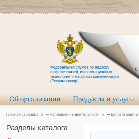
Об организации
Продукты и услуги
Главная страница
⇒
Направление деятельности
⇒
Депозитарий э
Разделы
каталога