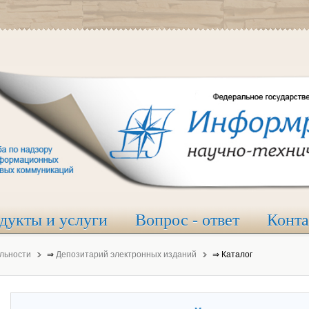
дукты и услуги
Вопрос - ответ
Конт
льности
⇒
Депозитарий электронных изданий
⇒
Каталог