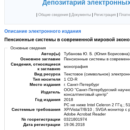
Депозитарий электронных
|
Общие сведения
|
Документы
|
Регистрация
|
Платн
Описание электронного издания
Пенсионные системы в современной мировой экон
Основные сведения
Автор(ы)
Тубанова Ю. Б. (Юлия Борисовна)
Основное заглавие
Пенсионные системы в современн
Сведения, относящиеся
монография
к заглавию
Вид ресурса
Текстовое (символьное) электрон
Тип носителя
1 CD-R
Место издания
г. Санкт-Петербург
ООО "Санкт-Петербургский научн
Издатель
консалтинговый центр"
Год издания
2018
PC не ниже Intel Celeron 2 ГГц ; 
Системные требования
XP/Vista/7/8/10 ; SVGA монитор с
Adobe Acrobat Reader
№ госрегистрации
0321801974
Дата регистрации
19.06.2018