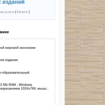
 изданий
ые услуги
|
Каталог
|
омике
ой мировой экономике
ное издание
о-образовательный
512 Мb RAM ; Windows
 разрешением 1024х768, мышь ;