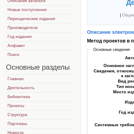
Описание каталога
Де
Новые поступления
|
Общие
Периодические издания
Производители
Описание электрон
Год издания
Метод проектов в
Алфавит
Основные сведения
Поиск
Авт
Основные
разделы
Основное заг
Сведения, относя
к заг
Главная
Вид ре
Тип нос
Деятельность
Место из
Библиотека
Изд
Проекты
Год из
Структура
Партнеры
Системные требо
Новости