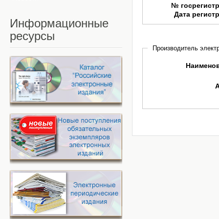
№ госрегист
Дата регист
Информационные
ресурсы
Производитель электр
Наимено