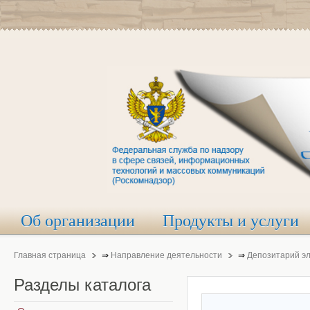
Об организации
Продукты и услуги
Главная страница
⇒
Направление деятельности
⇒
Депозитарий э
Разделы
каталога