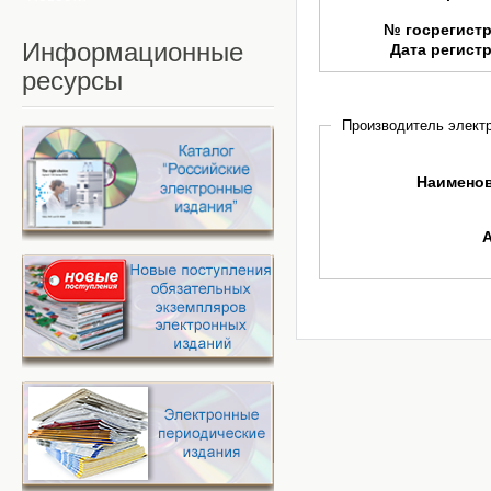
№ госрегист
Информационные
Дата регист
ресурсы
Производитель электр
Наимено