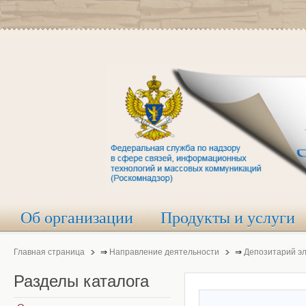
Об организации
Продукты и услуги
Главная страница
⇒
Направление деятельности
⇒
Депозитарий э
Разделы
каталога