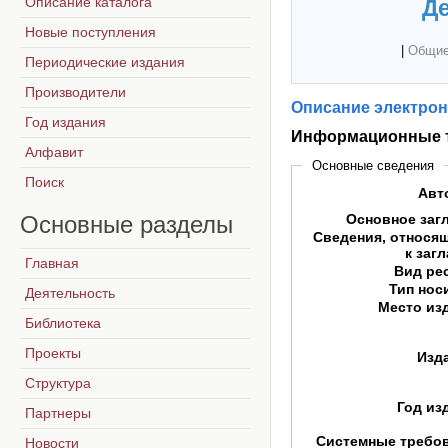
Описание каталога
Де
Новые поступления
|
Общие
Периодические издания
Производители
Описание электрон
Год издания
Информационные т
Алфавит
Основные сведения
Поиск
Авт
Основные
разделы
Основное заг
Сведения, относя
к заг
Главная
Вид ре
Тип нос
Деятельность
Место из
Библиотека
Проекты
Изд
Структура
Год из
Партнеры
Системные требо
Новости