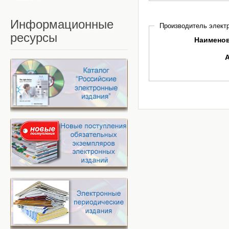
Информационные
Производитель электр
ресурсы
Наимено