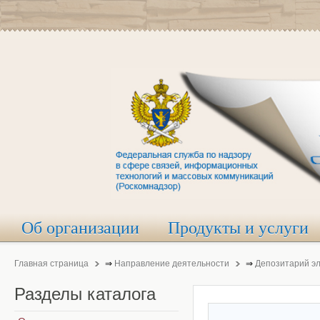
Об организации
Продукты и услуги
Главная страница
⇒
Направление деятельности
⇒
Депозитарий э
Разделы
каталога