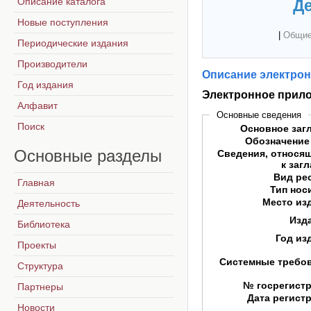
Описание каталога
Де
Новые поступления
|
Общие
Периодические издания
Производители
Описание электрон
Год издания
Электронное прило
Алфавит
Основные сведения
Поиск
Основное заг
Обозначение
Основные
разделы
Сведения, относя
к заг
Вид ре
Главная
Тип нос
Место из
Деятельность
Изд
Библиотека
Год из
Проекты
Системные требо
Структура
№ госрегист
Партнеры
Дата регист
Новости