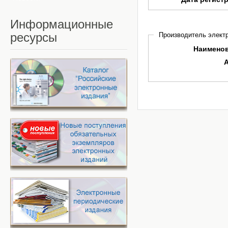
Информационные
ресурсы
Производитель электр
Наимено