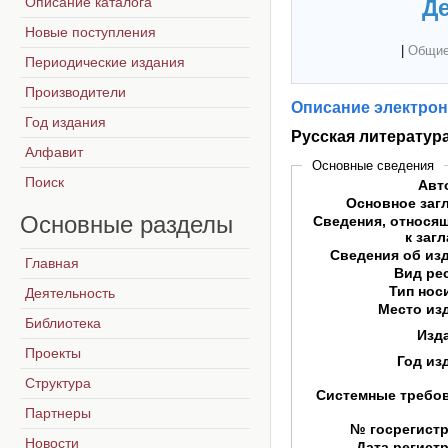
Описание каталога
Де
Новые поступления
|
Общие
Периодические издания
Производители
Описание электрон
Год издания
Русская литератур
Алфавит
Основные сведения
Поиск
Авт
Основное заг
Основные
разделы
Сведения, относя
к заг
Сведения об из
Главная
Вид ре
Тип нос
Деятельность
Место из
Библиотека
Изд
Проекты
Год из
Структура
Системные требо
Партнеры
№ госрегист
Новости
Дата регист