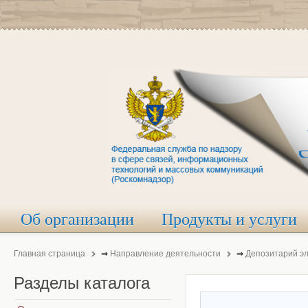
Об организации
Продукты и услуги
Главная страница
⇒
Направление деятельности
⇒
Депозитарий э
Разделы
каталога