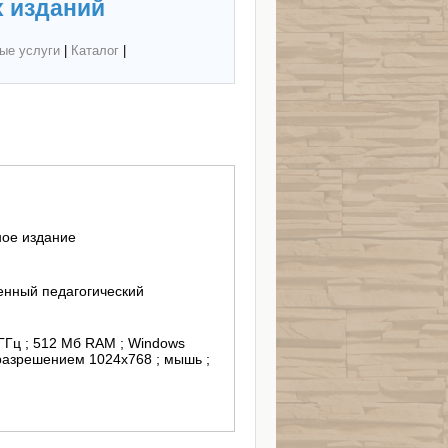
 изданий
ые услуги
|
Каталог
|
ное издание
енный педагогический
 ГГц ; 512 Мб RAM ; Windows
 разрешением 1024х768 ; мышь ;