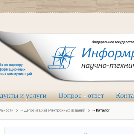
дукты и услуги
Вопрос - ответ
Конт
льности
⇒
Депозитарий электронных изданий
⇒
Каталог