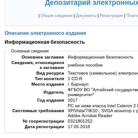
Депозитарий электронных
|
Общие сведения
|
Документы
|
Регистрация
|
Платн
Описание электронного издания
Информационная безопасность
Основные сведения
Основное заглавие
Информационная безопасность
Сведения, относящиеся
учебное пособие
к заглавию
Вид ресурса
Текстовое (символьное) электрон
Тип носителя
1 CD-R
Место издания
г. Барнаул
ФГБОУ ВО "Алтайский государств
Издатель
университет"
Год издания
2017
PC не ниже класса Intel Celeron 2
Системные требования
XP/Vistа/7/8/10 ; SVGA монитор с
Adobe Acrobat Reader
№ госрегистрации
0321801252
Дата регистрации
17.05.2018