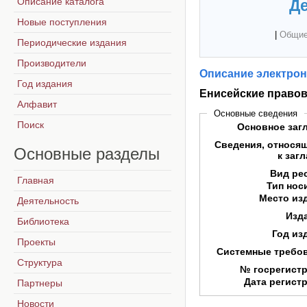
Описание каталога
Де
Новые поступления
|
Общие
Периодические издания
Производители
Описание электрон
Год издания
Енисейские правов
Алфавит
Основные сведения
Поиск
Основное заг
Сведения, относя
Основные
разделы
к заг
Вид ре
Главная
Тип нос
Место из
Деятельность
Изд
Библиотека
Год из
Проекты
Системные требо
Структура
№ госрегист
Дата регист
Партнеры
Новости