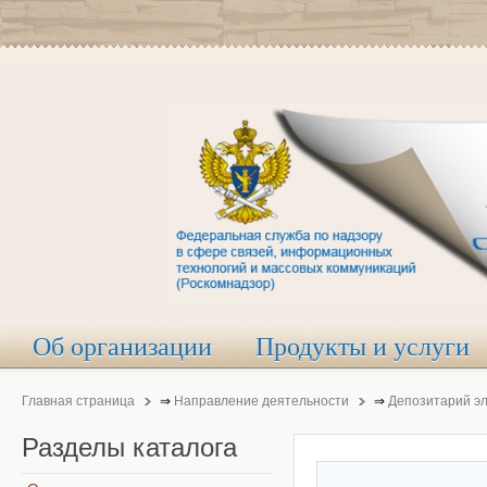
Об организации
Продукты и услуги
Главная страница
⇒
Направление деятельности
⇒
Депозитарий э
Разделы
каталога