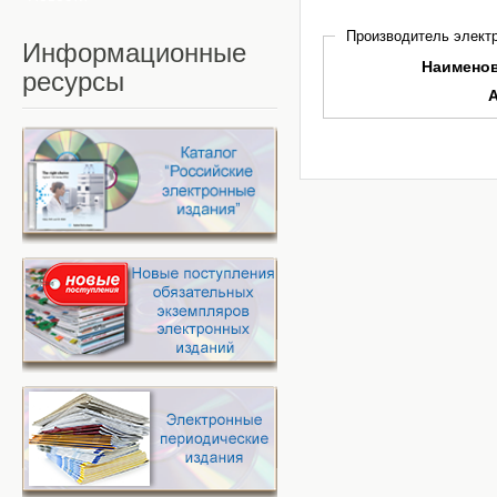
Производитель электр
Информационные
Наимено
ресурсы