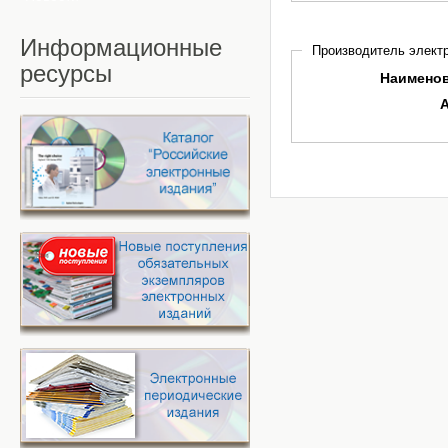
Информационные
Производитель электр
ресурсы
Наимено