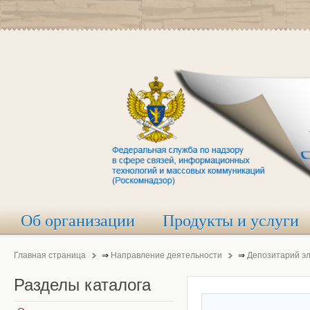
Об организации
Продукты и услуги
Главная страница
⇒
Направление деятельности
⇒
Депозитарий э
Разделы
каталога