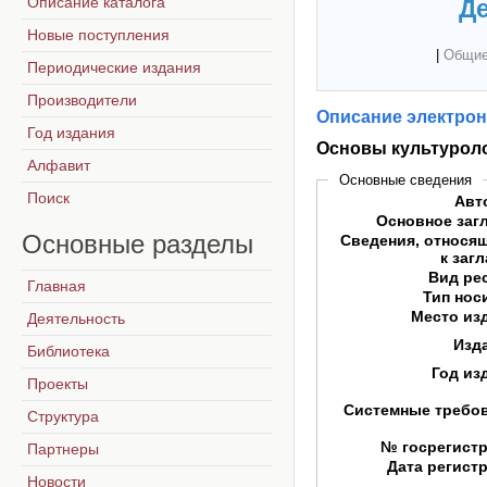
Описание каталога
Де
Новые поступления
|
Общие
Периодические издания
Производители
Описание электрон
Год издания
Основы культурол
Алфавит
Основные сведения
Поиск
Авт
Основное заг
Основные
разделы
Сведения, относя
к заг
Вид ре
Главная
Тип нос
Место из
Деятельность
Изд
Библиотека
Год из
Проекты
Системные требо
Структура
№ госрегист
Партнеры
Дата регист
Новости