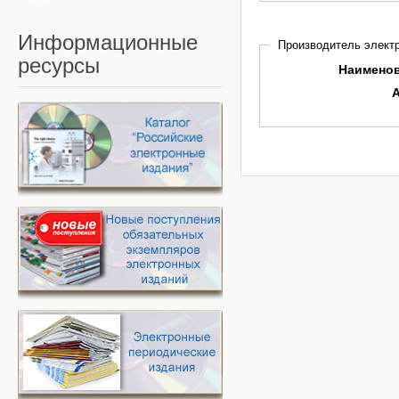
Информационные
Производитель электр
ресурсы
Наимено