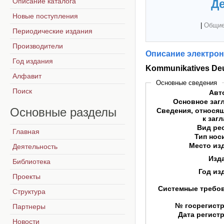
Описание каталога
Де
Новые поступления
|
Общие
Периодические издания
Производители
Описание электрон
Год издания
Kommunikatives De
Алфавит
Основные сведения
Поиск
Авт
Основное заг
Основные
разделы
Сведения, относя
к заг
Вид ре
Главная
Тип нос
Место из
Деятельность
Изд
Библиотека
Год из
Проекты
Системные требо
Структура
№ госрегист
Партнеры
Дата регист
Новости