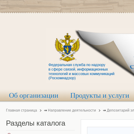
Об организации
Продукты и услуги
Главная страница
⇒
Направление деятельности
⇒
Депозитарий э
Разделы
каталога