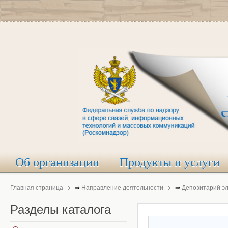
Об организации
Продукты и услуги
Главная страница
⇒
Направление деятельности
⇒
Депозитарий э
Разделы
каталога