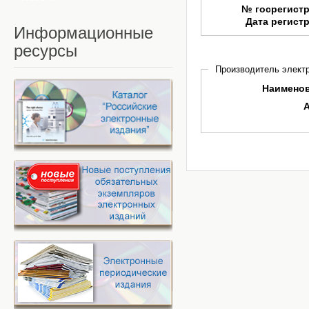
№ госрегист
Дата регист
Информационные
ресурсы
Производитель электр
Наимено