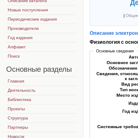
Описание каталога
Де
Новые поступления
|
Общие
Периодические издания
Производители
Описание электрон
Год издания
Физиология с осн
Алфавит
Основные сведения
Поиск
Авт
Основное заг
Основные
разделы
Обозначение
Сведения, относя
к заг
Главная
Вид ре
Тип нос
Деятельность
Место из
Библиотека
Изд
Проекты
Год из
Структура
Системные требо
Партнеры
Новости