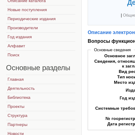
Описание каталога
Де
Новые поступления
|
Общие
Периодические издания
Производители
Описание электрон
Год издания
Вопросы функцион
Алфавит
Основные сведения
Поиск
Основное заг
Сведения, относя
Основные
разделы
к заг
Вид ре
Тип нос
Главная
Место из
Деятельность
Изд
Библиотека
Год из
Проекты
Системные требо
Структура
№ госрегист
Дата регист
Партнеры
Новости