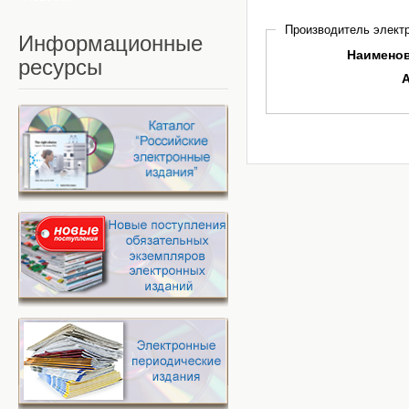
Производитель электр
Информационные
Наимено
ресурсы