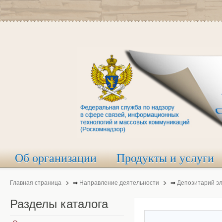
Об организации
Продукты и услуги
Главная страница
⇒
Направление деятельности
⇒
Депозитарий э
Разделы
каталога