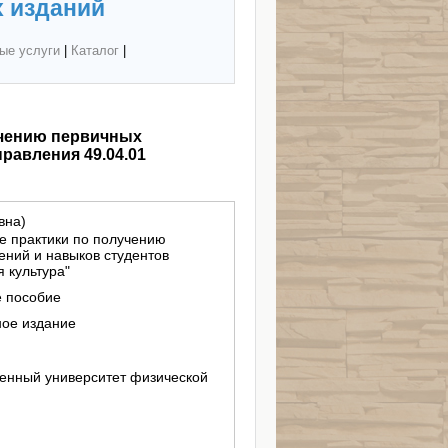
 изданий
ые услуги
|
Каталог
|
учению первичных
равления 49.04.01
вна)
е практики по получению
ний и навыков студентов
 культура"
е пособие
ное издание
енный университет физической