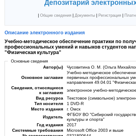
Депозитарий электронных
|
Общие сведения
|
Документы
|
Регистрация
|
Платн
Описание электронного издания
Учебно-методическое обеспечение практики по пол
профессиональных умений и навыков студентов нап
"Физическая культура"
Основные сведения
Автор(ы)
Чусовитина О. М. (Ольга Михайло
Учебно-методическое обеспечени
Основное заглавие
первичных профессиональных уме
направления 49.04.01 "Физическая
Сведения, относящиеся
электронное учебно-методическо
к заглавию
Вид ресурса
Текстовое (символьное) электрон
Тип носителя
1 DVD-R
Место издания
г. Омск
ФГБОУ ВО "Сибирский государств
Издатель
культуры и спорта"
Год издания
2017
Системные требования
Microsoft Office 2003 и выше
№ госрегистрации
0321800644