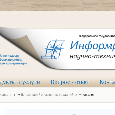
дукты и услуги
Вопрос - ответ
Конт
льности
⇒
Депозитарий электронных изданий
⇒
Каталог