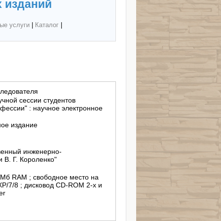
 изданий
ые услуги
|
Каталог
|
следователя
учной сессии студентов
офессии" : научное электронное
ное издание
венный инженерно-
 В. Г. Короленко"
8 Мб RAM ; свободное место на
XP/7/8 ; дисковод CD-ROM 2-x и
er