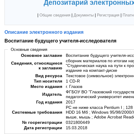
Депозитарий электронных
|
Общие сведения
|
Документы
|
Регистрация
|
Платн
Описание электронного издания
Воспитание будущего учителя-исследователя
Основные сведения
Основное заглавие
Воспитание будущего учителя-ис
сборник материалов по итогам на
Сведения, относящиеся
"Студенческая наука на пути к пр
к заглавию
издание на компакт-диске
Вид ресурса
Текстовое (символьное) электрон
Тип носителя
1 CD-R
Место издания
г. Глазов
ФГБОУ ВО "Глазовский государст
Издатель
педагогический университет имени
Год издания
2017
РС не ниже класса Pentium I ; 12
Системные требования
HDD 16 Мб ; Windows 95/98/2000/
выше, мышь ; Adobe Acrobat Read
№ госрегистрации
0321800449
Дата регистрации
15.03.2018