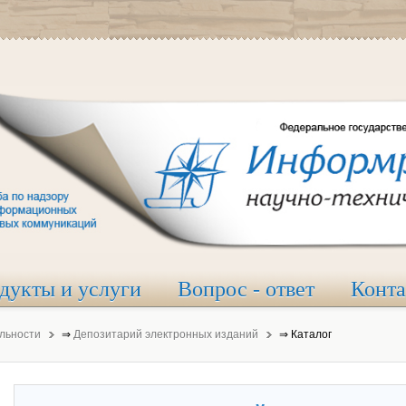
дукты и услуги
Вопрос - ответ
Конт
льности
⇒
Депозитарий электронных изданий
⇒
Каталог