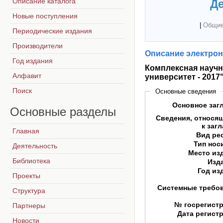
Описание каталога
Де
Новые поступления
|
Общие
Периодические издания
Производители
Описание электрон
Год издания
Комплексная научн
Алфавит
университет - 2017
Поиск
Основные сведения
Основное заг
Основные
разделы
Сведения, относя
к заг
Главная
Вид ре
Тип нос
Деятельность
Место из
Библиотека
Изд
Год из
Проекты
Системные требо
Структура
№ госрегист
Партнеры
Дата регист
Новости