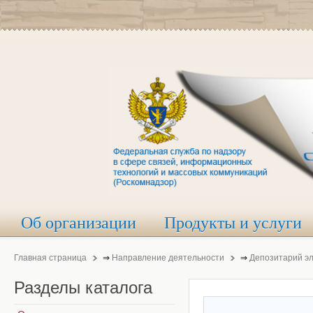
Об организации
Продукты и услуги
Главная страница
⇒
Направление деятельности
⇒
Депозитарий э
Разделы
каталога