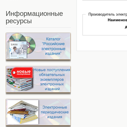
Информационные
Производитель электр
ресурсы
Наимено