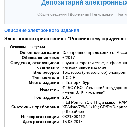
Депозитарий электронных
|
Общие сведения
|
Документы
|
Регистрация
|
Платн
Описание электронного издания
Электронное приложение к "Российскому юридическ
Основные сведения
Основное заглавие
Электронное приложение к "Росс
Обозначение тома
6/2017
Сведения, относящиеся
научно-теоретическое, информац
к заглавию
интерактивное издание
Вид ресурса
Текстовое (символьное) электрон
Тип носителя
1 CD-R
Место издания
г. Екатеринбург
ФГБОУ ВО "Уральский государств
Издатель
имени В. Ф. Яковлева"
Год издания
2017
Intel Pentium 1,5 ГГц и выше ; R
Системные требования
XP/Vista/7/8/8.1/10 ; CD/DVD-при
pdf-файлов
№ госрегистрации
0321800412
Дата регистрации
15.03.2018