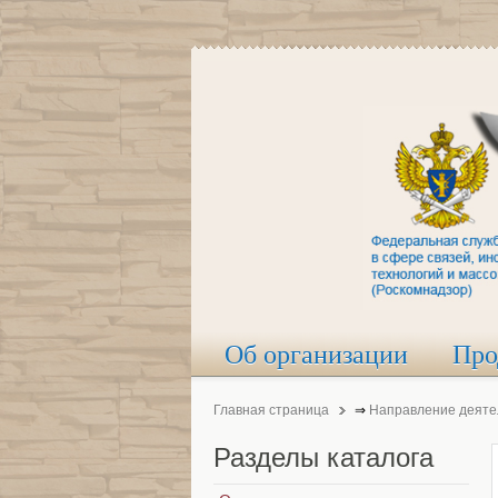
Об организации
Про
Главная страница
⇒
Направление деяте
Разделы
каталога