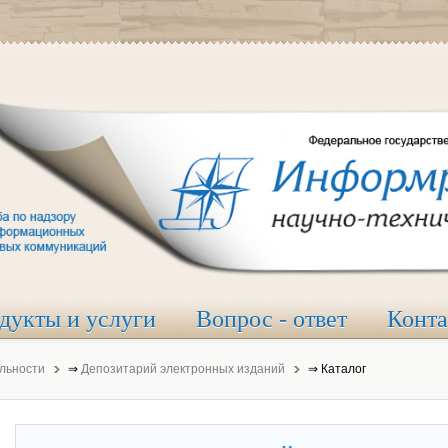
дукты и услуги
Вопрос - ответ
Конт
льности
⇒
Депозитарий электронных изданий
⇒
Каталог