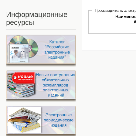
Производитель электр
Информационные
Наимено
ресурсы