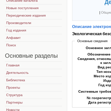
Описание каталога
Де
Новые поступления
|
Общие
Периодические издания
Производители
Описание электрон
Год издания
Экологическая без
Алфавит
Основные сведения
Поиск
Основное заг
Основные
разделы
Обозначение
Сведения, относя
к заг
Главная
Вид ре
Тип нос
Деятельность
Место из
Библиотека
Изд
Год из
Проекты
Системные требо
Структура
№ госрегист
Партнеры
Дата регист
Новости