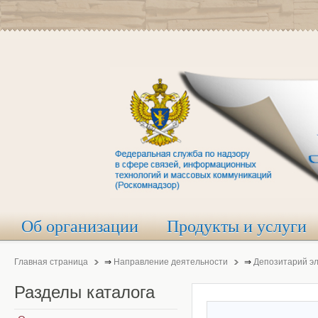
Об организации
Продукты и услуги
Главная страница
⇒
Направление деятельности
⇒
Депозитарий э
Разделы
каталога