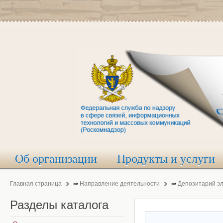
Об организации
Продукты и услуги
Главная страница
⇒
Направление деятельности
⇒
Депозитарий э
Разделы
каталога