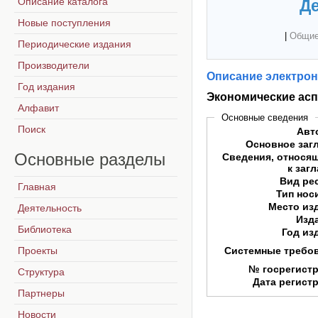
Описание каталога
Де
Новые поступления
|
Общие
Периодические издания
Производители
Описание электрон
Год издания
Экономические ас
Алфавит
Основные сведения
Поиск
Авт
Основное заг
Основные
разделы
Сведения, относя
к заг
Вид ре
Главная
Тип нос
Место из
Деятельность
Изд
Библиотека
Год из
Проекты
Системные требо
№ госрегист
Структура
Дата регист
Партнеры
Новости