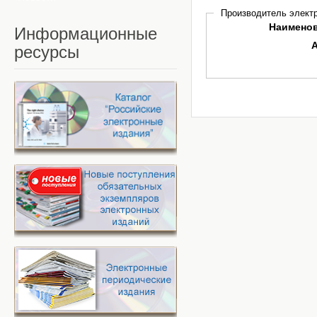
Производитель электр
Наимено
Информационные
ресурсы