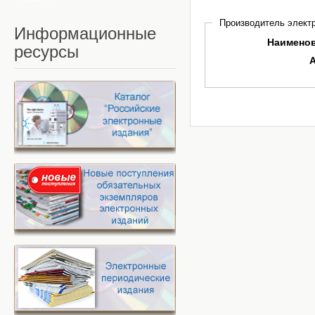
Производитель электр
Информационные
Наимено
ресурсы