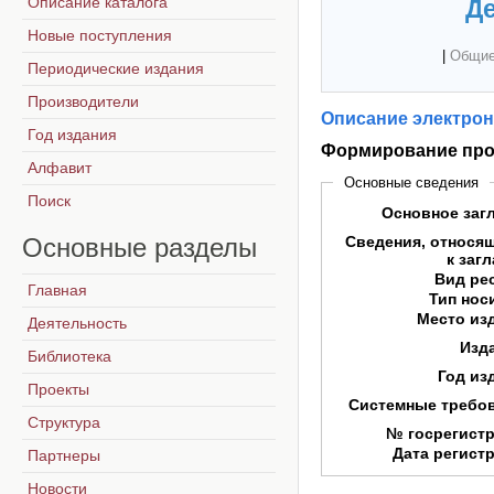
Описание каталога
Де
Новые поступления
|
Общие
Периодические издания
Производители
Описание электрон
Год издания
Формирование про
Алфавит
Основные сведения
Поиск
Основное заг
Основные
разделы
Сведения, относя
к заг
Вид ре
Главная
Тип нос
Место из
Деятельность
Изд
Библиотека
Год из
Проекты
Системные требо
Структура
№ госрегист
Дата регист
Партнеры
Новости