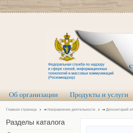
Об организации
Продукты и услуги
Главная страница
⇒
Направление деятельности
⇒
Депозитарий э
Разделы
каталога