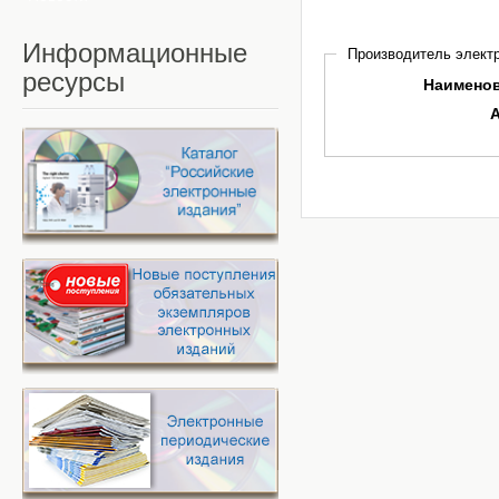
Информационные
Производитель электр
ресурсы
Наимено