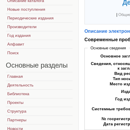
Описание каталога
Де
Новые поступления
|
Общие
Периодические издания
Производители
Описание электрон
Год издания
Современные проб
Алфавит
Основные сведения
Поиск
Основное заг
Основные
разделы
Сведения, относя
к заг
Вид ре
Главная
Тип нос
Место из
Деятельность
Изд
Библиотека
Год из
Проекты
Системные требо
Структура
№ госрегист
Партнеры
Дата регист
Новости