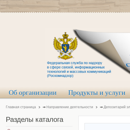
Об организации
Продукты и услуги
Главная страница
⇒
Направление деятельности
⇒
Депозитарий э
Разделы
каталога