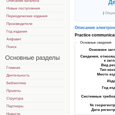
Описание каталога
Де
Новые поступления
|
Общие
Периодические издания
Производители
Описание электрон
Год издания
Practice communicati
Алфавит
Основные сведения
Поиск
Основное заг
Основные
разделы
Сведения, относя
к заг
Вид ре
Главная
Тип нос
Место из
Деятельность
Изд
Библиотека
Год из
Проекты
Системные требо
Структура
№ госрегист
Партнеры
Дата регист
Новости