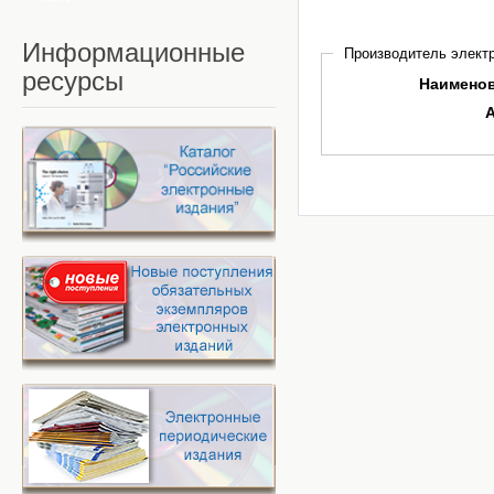
Информационные
Производитель электр
ресурсы
Наимено