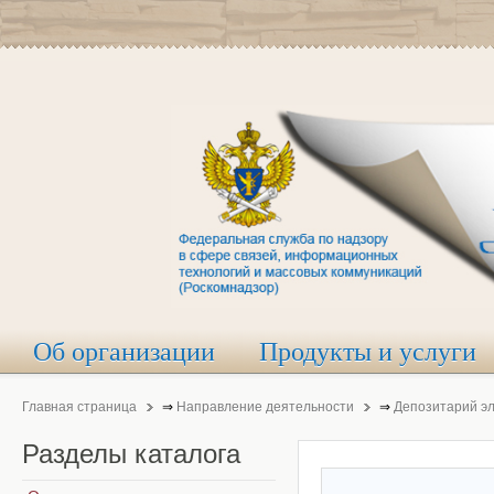
Об организации
Продукты и услуги
Главная страница
⇒
Направление деятельности
⇒
Депозитарий э
Разделы
каталога