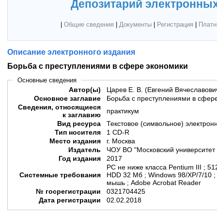
Депозитарий электронных
|
Общие сведения
|
Документы
|
Регистрация
|
Платн
Описание электронного издания
Борьба с преступлениями в сфере экономики
Основные сведения
Автор(ы)
Царев Е. В. (Евгений Вячеславови
Основное заглавие
Борьба с преступлениями в сфер
Сведения, относящиеся
практикум
к заглавию
Вид ресурса
Текстовое (символьное) электрон
Тип носителя
1 CD-R
Место издания
г. Москва
Издатель
ЧОУ ВО "Московский университет 
Год издания
2017
PC не ниже класса Pentium III ; 
Системные требования
HDD 32 Мб ; Windows 98/XP/7/10 
мышь ; Adobe Acrobat Reader
№ госрегистрации
0321704425
Дата регистрации
02.02.2018