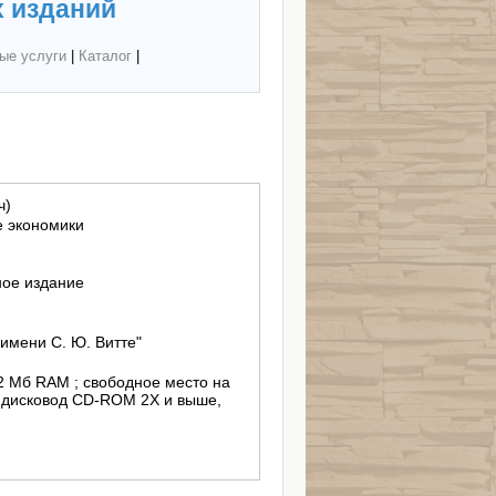
 изданий
ые услуги
|
Каталог
|
ч)
е экономики
ное издание
имени С. Ю. Витте"
512 Мб RAM ; свободное место на
; дисковод CD-ROM 2X и выше,