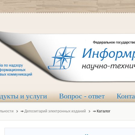
дукты и услуги
Вопрос - ответ
Конт
льности
⇒
Депозитарий электронных изданий
⇒
Каталог