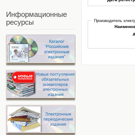
Информационные
ресурсы
Производитель электр
Наимено