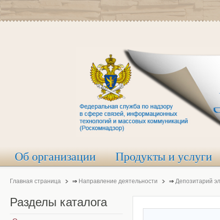
Об организации
Продукты и услуги
Главная страница
⇒
Направление деятельности
⇒
Депозитарий э
Разделы
каталога