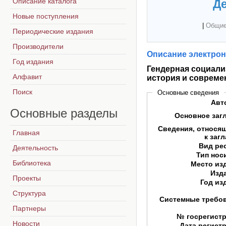
Описание каталога
Де
Новые поступления
|
Общие
Периодические издания
Производители
Описание электрон
Год издания
Гендерная социали
Алфавит
история и совреме
Поиск
Основные сведения
Авт
Основные
разделы
Основное заг
Сведения, относя
Главная
к заг
Вид ре
Деятельность
Тип нос
Библиотека
Место из
Изд
Проекты
Год из
Структура
Системные требо
Партнеры
№ госрегист
Новости
Дата регист