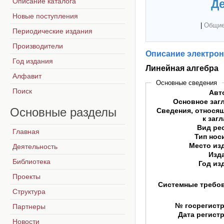
Описание каталога
Де
Новые поступления
|
Общие
Периодические издания
Производители
Описание электрон
Год издания
Линейная алгебра
Алфавит
Основные сведения
Поиск
Авт
Основное заг
Основные
разделы
Сведения, относя
к заг
Вид ре
Главная
Тип нос
Место из
Деятельность
Изд
Библиотека
Год из
Проекты
Системные требо
Структура
№ госрегист
Партнеры
Дата регист
Новости