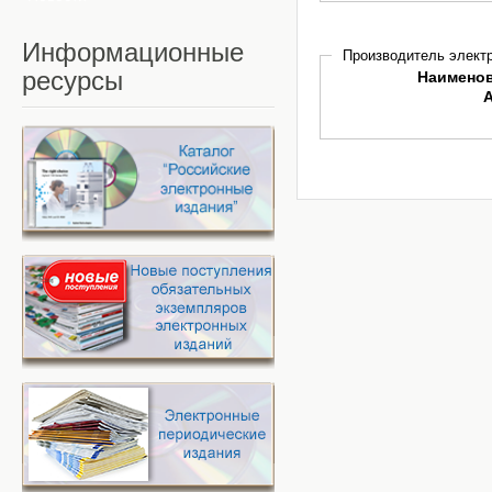
Информационные
Производитель электр
ресурсы
Наимено