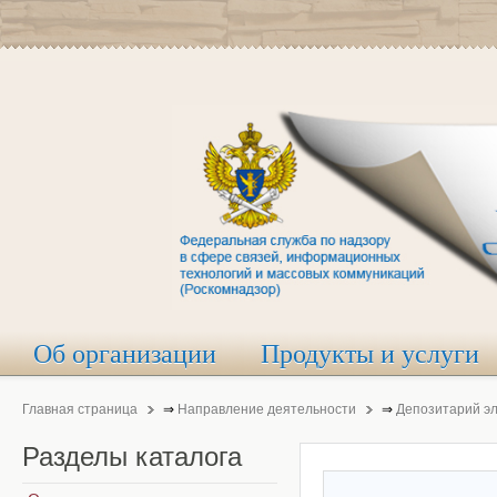
Об организации
Продукты и услуги
Главная страница
⇒
Направление деятельности
⇒
Депозитарий э
Разделы
каталога