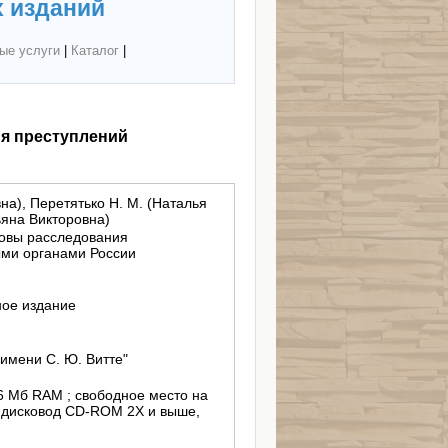
 изданий
ые услуги
|
Каталог
|
я преступлений
на), Перетятько Н. М. (Наталья
ьяна Викторовна)
овы расследования
ми органами России
ное издание
имени С. Ю. Витте"
256 Мб RAM ; свободное место на
; дисковод CD-ROM 2X и выше,