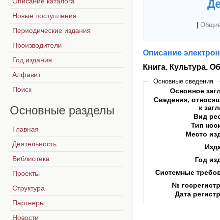
Описание каталога
Де
Новые поступления
|
Общие
Периодические издания
Производители
Описание электрон
Год издания
Книга. Культура. О
Алфавит
Основные сведения
Поиск
Основное заг
Сведения, относя
Основные
разделы
к заг
Вид ре
Тип нос
Главная
Место из
Деятельность
Изд
Библиотека
Год из
Системные требо
Проекты
№ госрегист
Структура
Дата регист
Партнеры
Новости