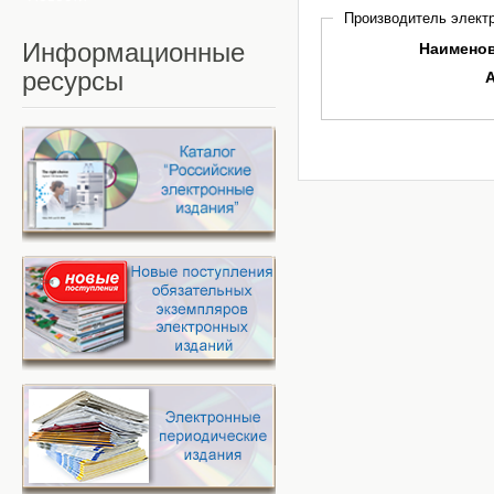
Производитель электр
Информационные
Наимено
ресурсы