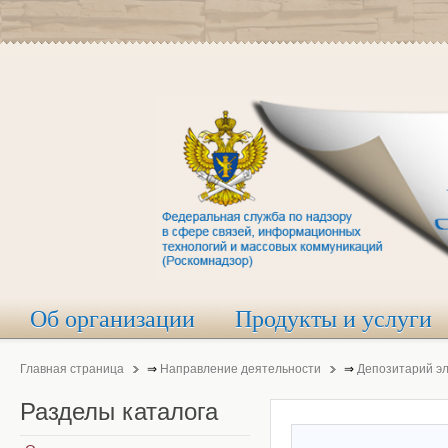
Об организации
Продукты и услуги
Главная страница
⇒
Направление деятельности
⇒
Депозитарий э
Разделы
каталога