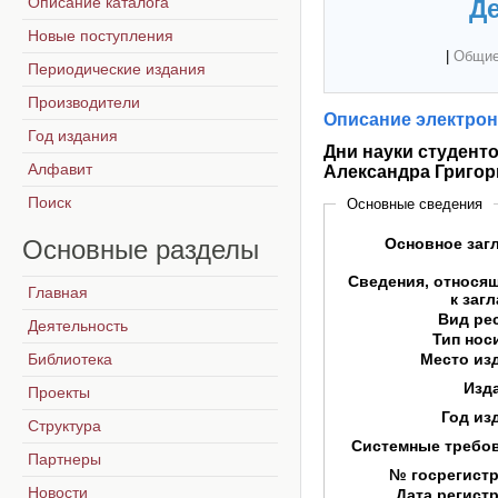
Описание каталога
Де
Новые поступления
|
Общие
Периодические издания
Производители
Описание электрон
Год издания
Дни науки студент
Алфавит
Александра Григор
Поиск
Основные сведения
Основные
разделы
Основное заг
Сведения, относя
Главная
к заг
Вид ре
Деятельность
Тип нос
Библиотека
Место из
Изд
Проекты
Год из
Структура
Системные требо
Партнеры
№ госрегист
Новости
Дата регист