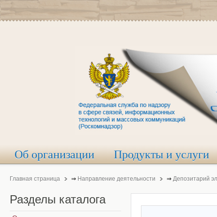
Об организации
Продукты и услуги
Главная страница
⇒
Направление деятельности
⇒
Депозитарий э
Разделы
каталога