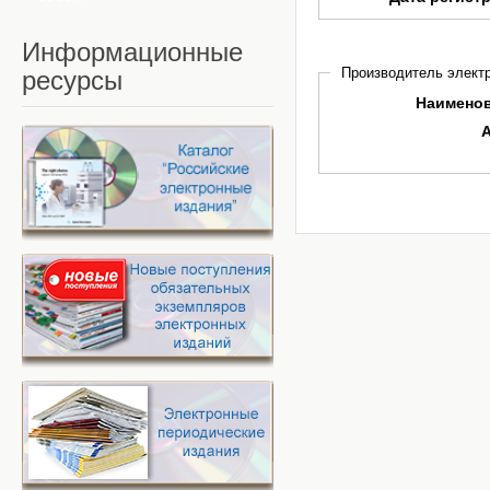
Информационные
Производитель электр
ресурсы
Наимено