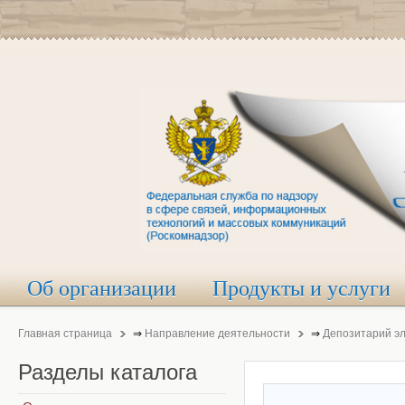
Об организации
Продукты и услуги
Главная страница
⇒
Направление деятельности
⇒
Депозитарий э
Разделы
каталога