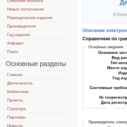
Описание каталога
Де
Новые поступления
|
Общие
Периодические издания
Производители
Описание электрон
Год издания
Справочник по гра
Алфавит
Основные сведения
Поиск
Основное заг
Вид ре
Основные
разделы
Тип нос
Место из
Изд
Главная
Год из
Деятельность
Системные требо
Библиотека
№ госрегист
Проекты
Дата регист
Структура
Партнеры
Производитель электр
Новости