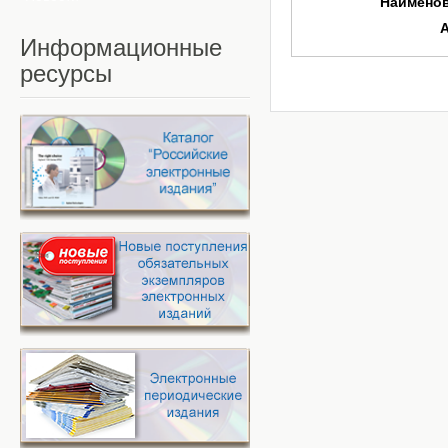
Наимено
Информационные
ресурсы