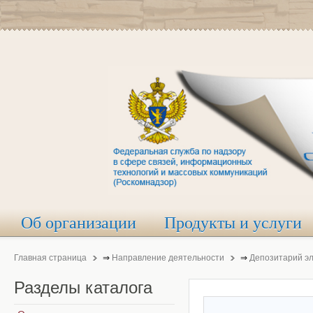
Об организации
Продукты и услуги
Главная страница
⇒
Направление деятельности
⇒
Депозитарий э
Разделы
каталога