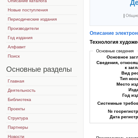
Описание каталога
Де
Новые поступления
|
Общие
Периодические издания
Производители
Описание электрон
Год издания
Технология художе
Алфавит
Основные сведения
Поиск
Основное заг
Сведения, относя
Основные
разделы
к заг
Вид ре
Тип нос
Главная
Место из
Изд
Деятельность
Год из
Библиотека
Системные требо
Проекты
№ госрегист
Дата регист
Структура
Партнеры
Новости