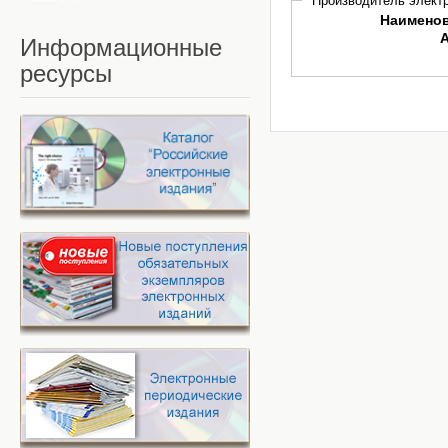
Производитель электр
Наимено
Информационные
ресурсы