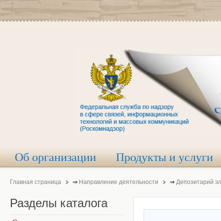
Об организации
Продукты и услуги
Главная страница
⇒
Направление деятельности
⇒
Депозитарий э
Разделы
каталога