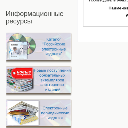
Производитель электр
Наимено
Информационные
ресурсы