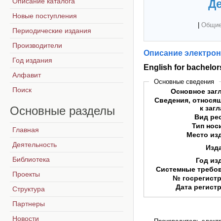
Описание каталога
Де
Новые поступления
|
Общие
Периодические издания
Производители
Описание электрон
Год издания
English for bachelo
Алфавит
Основные сведения
Поиск
Основное заг
Сведения, относя
Основные
разделы
к заг
Вид ре
Тип нос
Главная
Место из
Деятельность
Изд
Библиотека
Год из
Системные требо
Проекты
№ госрегист
Дата регист
Структура
Партнеры
Новости