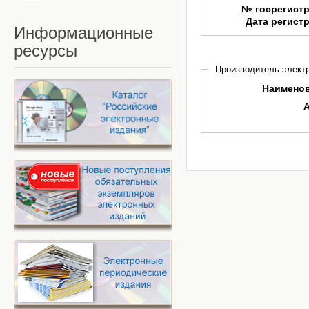
№ госрегист
Дата регист
Информационные
ресурсы
Производитель электр
Наимено