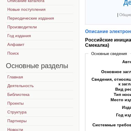
Описание каталога
Де
Новые поступления
|
Общие
Периодические издания
Производители
Описание электрон
Год издания
Российские инициа
Алфавит
Смекалка)
Поиск
Основные сведения
Авт
Основные
разделы
Основное заг
Главная
Сведения, относя
к заг
Деятельность
Вид ре
Библиотека
Тип нос
Место из
Проекты
Изд
Структура
Год из
Партнеры
Системные требо
Новости