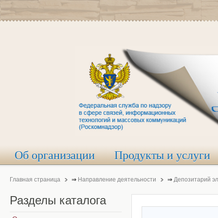
Об организации
Продукты и услуги
Главная страница
⇒
Направление деятельности
⇒
Депозитарий э
Разделы
каталога