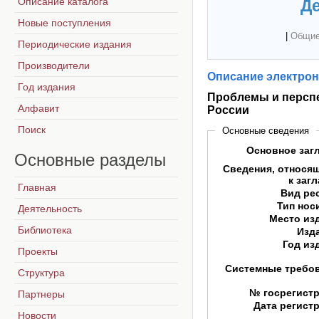
Описание каталога
Де
Новые поступления
|
Общие
Периодические издания
Производители
Описание электрон
Год издания
Проблемы и перспе
Алфавит
России
Поиск
Основные сведения
Основное заг
Основные
разделы
Сведения, относя
к заг
Главная
Вид ре
Тип нос
Деятельность
Место из
Библиотека
Изд
Год из
Проекты
Системные требо
Структура
№ госрегист
Партнеры
Дата регист
Новости