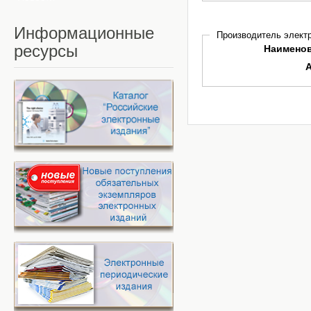
Информационные
Производитель электр
ресурсы
Наимено