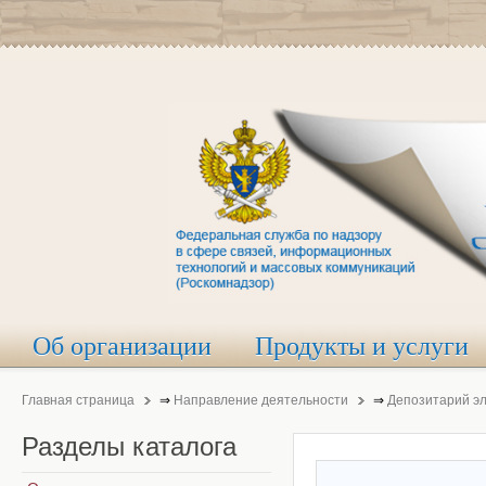
Об организации
Продукты и услуги
Главная страница
⇒
Направление деятельности
⇒
Депозитарий э
Разделы
каталога