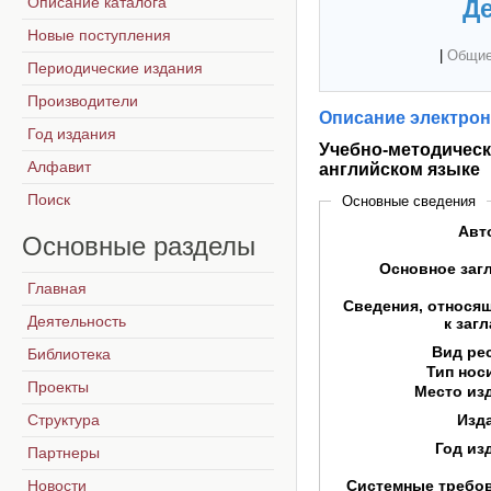
Описание каталога
Де
Новые поступления
|
Общие
Периодические издания
Производители
Описание электрон
Год издания
Учебно-методическ
Алфавит
английском языке
Поиск
Основные сведения
Авт
Основные
разделы
Основное заг
Главная
Сведения, относя
Деятельность
к заг
Вид ре
Библиотека
Тип нос
Проекты
Место из
Структура
Изд
Год из
Партнеры
Новости
Системные требо