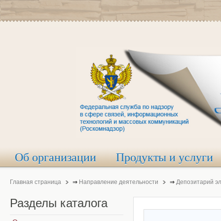
Об организации
Продукты и услуги
Главная страница
⇒
Направление деятельности
⇒
Депозитарий э
Разделы
каталога