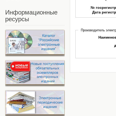
№ госрегист
Информационные
Дата регист
ресурсы
Производитель электр
Наимено