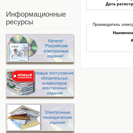
Дата регист
Информационные
ресурсы
Производитель электр
Наимено