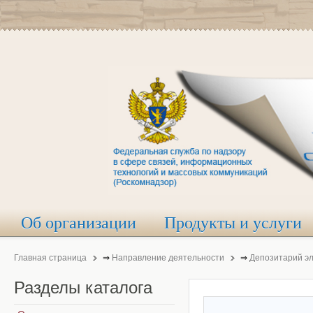
Об организации
Продукты и услуги
Главная страница
⇒
Направление деятельности
⇒
Депозитарий э
Разделы
каталога