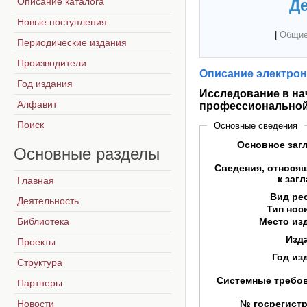
Описание каталога
Де
Новые поступления
|
Общие
Периодические издания
Производители
Описание электрон
Год издания
Исследование в на
Алфавит
профессиональной 
Поиск
Основные сведения
Основное заг
Основные
разделы
Сведения, относя
к заг
Главная
Вид ре
Деятельность
Тип нос
Библиотека
Место из
Изд
Проекты
Год из
Структура
Системные требо
Партнеры
Новости
№ госрегист