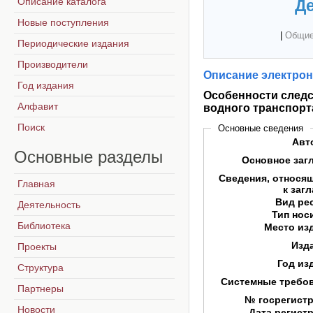
Описание каталога
Де
Новые поступления
|
Общие
Периодические издания
Производители
Описание электрон
Год издания
Особенности следс
Алфавит
водного транспорт
Поиск
Основные сведения
Авт
Основные
разделы
Основное заг
Сведения, относя
Главная
к заг
Вид ре
Деятельность
Тип нос
Библиотека
Место из
Изд
Проекты
Год из
Структура
Системные требо
Партнеры
№ госрегист
Новости
Дата регист