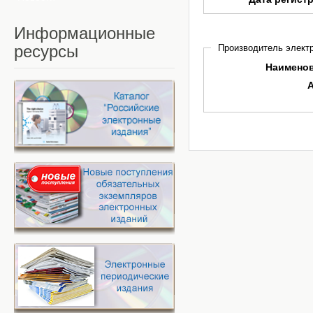
Информационные
ресурсы
Производитель электр
Наимено