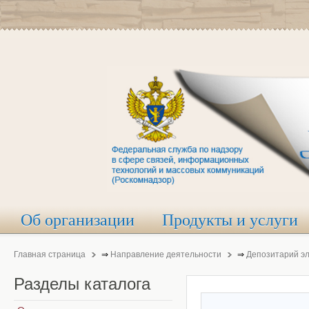
Об организации
Продукты и услуги
Главная страница
⇒
Направление деятельности
⇒
Депозитарий э
Разделы
каталога